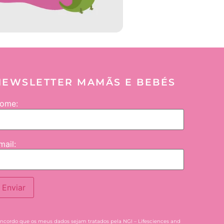
NEWSLETTER MAMÃS E BEBÉS
ome:
mail:
Enviar
ncordo que os meus dados sejam tratados pela NGI – Lifesciences and