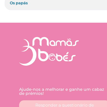
Os papás
Ajude-nos a melhorar e ganhe um cabaz
de prémios!
Responder a questionário de