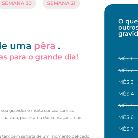
SEMANA 20
SEMANA 21
O que
outro
gravi
de uma
pêra
.
as para o grande dia!
MÊS 1
MÊS 2
MÊS 3
MÊS 4
MÊS 5
a sua gravidez e muito curiosa com as
MÊS 6
a sua vida, pois é uma das sensações mais
MÊS 7
ue também se trata de um momento delicado