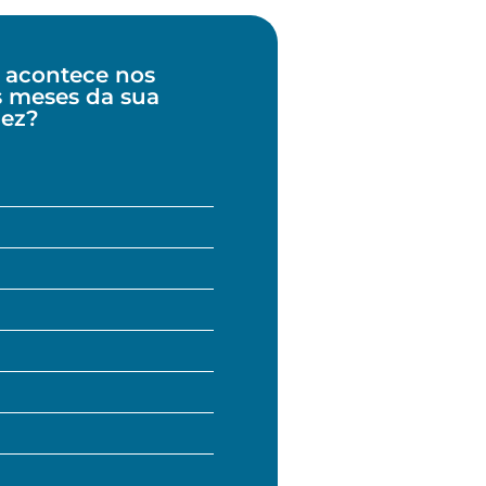
 acontece nos
s meses da sua
dez?