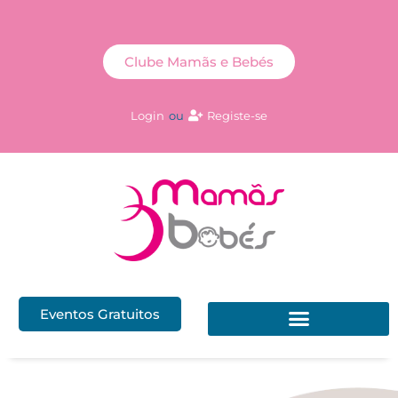
Clube Mamãs e Bebés
Login
ou
Registe-se
Eventos Gratuitos