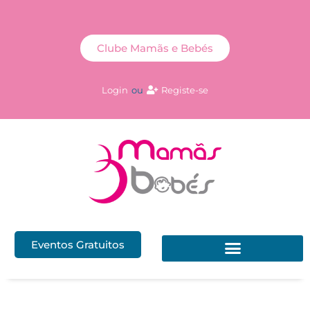
Clube Mamãs e Bebés
Login
ou
Registe-se
Eventos Gratuitos