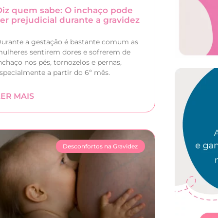
Diz quem sabe: O inchaço pode
ser prejudicial durante a gravidez
urante a gestação é bastante comum as
ulheres sentirem dores e sofrerem de
nchaço nos pés, tornozelos e pernas,
specialmente a partir do 6º mês.
LER MAIS
Desconfortos na Gravidez