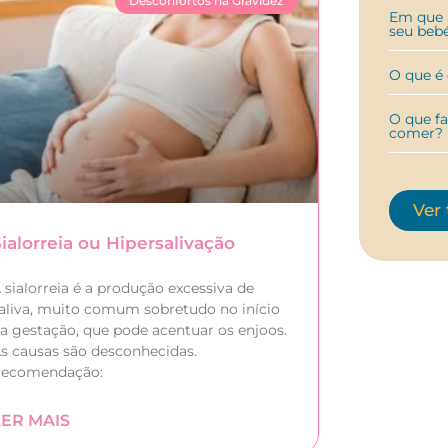
Desconfortos na Gravidez
Em que a
seu beb
O que é 
O que fa
comer?
Ver
Sialorreia ou Hipersalivação
 sialorreia é a produção excessiva de
aliva, muito comum sobretudo no início
a gestação, que pode acentuar os enjoos.
s causas são desconhecidas.
ecomendação:
LER MAIS