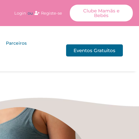
Clube Mamãs e
Login
ou
Registe-se
Bebés
Parceiros
Eventos Gratuitos