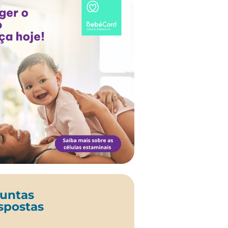
untas
spostas