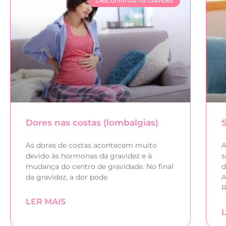
Desconfortos na Gravidez
Dores nas costas (lombalgias)
As dores de costas acontecem muito
A
devido às hormonas da gravidez e à
s
mudança do centro de gravidade. No final
d
da gravidez, a dor pode
A
R
LER MAIS