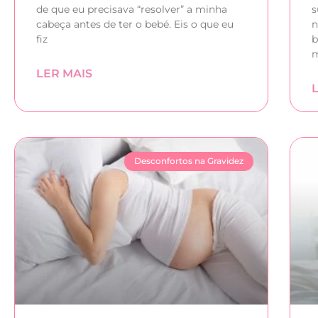
de que eu precisava “resolver” a minha
s
cabeça antes de ter o bebé. Eis o que eu
n
fiz
b
m
LER MAIS
Desconfortos na Gravidez