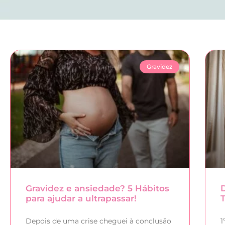
Gravidez
Gravidez e ansiedade? 5 Hábitos
para ajudar a ultrapassar!
Depois de uma crise cheguei à conclusão
1