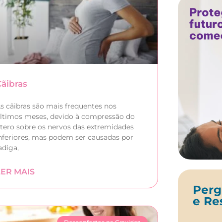
Cãibras
s cãibras são mais frequentes nos
ltimos meses, devido à compressão do
tero sobre os nervos das extremidades
nferiores, mas podem ser causadas por
adiga,
LER MAIS
Perg
e Re