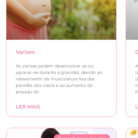
Varizes
As varizes podem desenvolver-se ou
A
agravar-se durante a gravidez, devido ao
ú
relaxamento da musculatura lisa das
ú
paredes dos vasos e ao aumento da
i
pressão do
f
LER MAIS