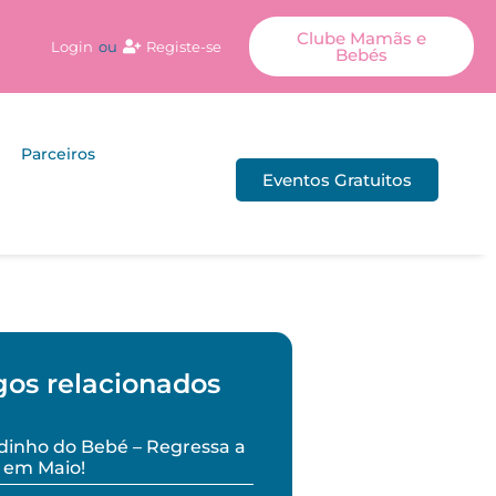
Clube Mamãs e
Login
ou
Registe-se
Bebés
Parceiros
Eventos Gratuitos
gos relacionados
inho do Bebé – Regressa a
 em Maio!