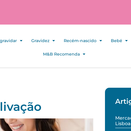
gravidar
Gravidez
Recém-nascido
Bebé
M&B Recomenda
Arti
livação
Mercad
Lisboa