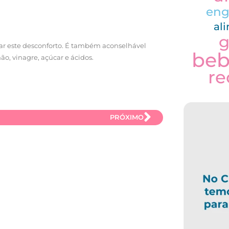
eng
al
g
nar este desconforto. É também aconselhável
be
o, vinagre, açúcar e ácidos.
re
PRÓXIMO