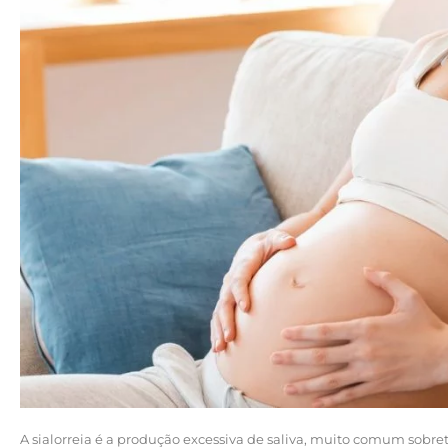
A sialorreia é a produção excessiva de saliva, muito comum sobre