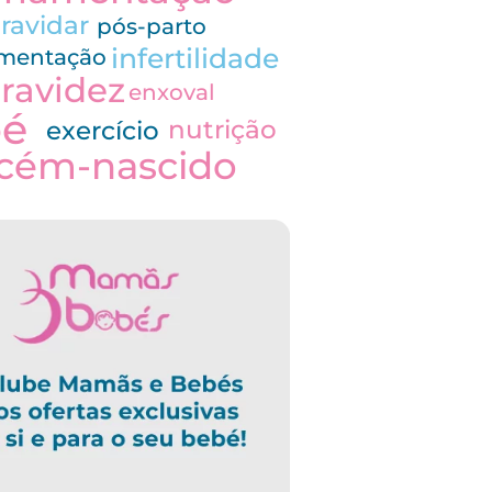
ravidar
pós-parto
infertilidade
imentação
ravidez
enxoval
bé
nutrição
exercício
cém-nascido