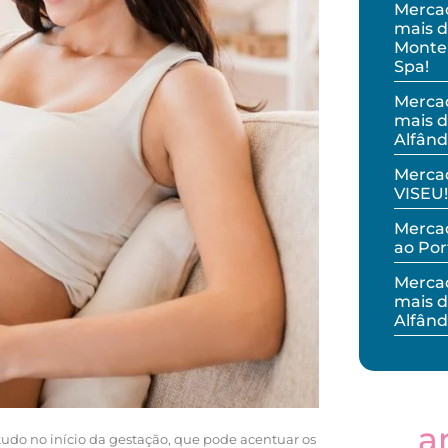
Merca
mais d
Monteb
Spa!
Merca
mais d
Alfând
Merca
VISEU!
Mercad
ao Por
Merca
mais d
Alfând
a
tudo no início da gestação, que pode acentuar os