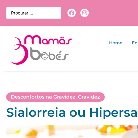
Home
En
Desconfortos na Gravidez
,
Gravidez
Sialorreia ou Hipersa