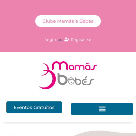
Clube Mamãs e Bebés
Login
ou
Registe-se
Eventos Gratuitos