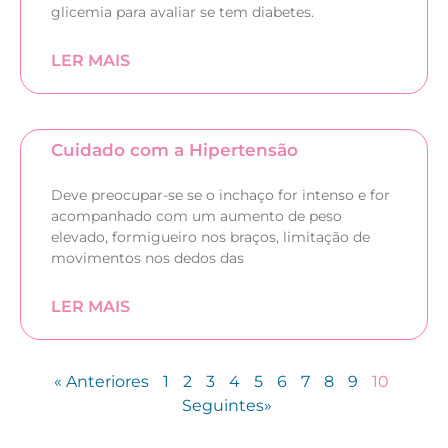
glicemia para avaliar se tem diabetes.
LER MAIS
Cuidado com a Hipertensão
Deve preocupar-se se o inchaço for intenso e for
acompanhado com um aumento de peso
elevado, formigueiro nos braços, limitação de
movimentos nos dedos das
LER MAIS
« Anteriores
1
2
3
4
5
6
7
8
9
10
Seguintes»