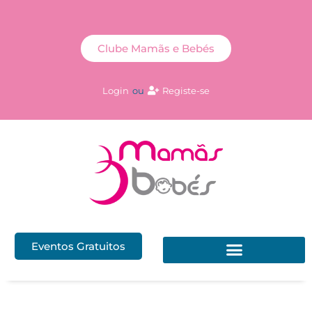
Clube Mamãs e Bebés
Login
ou
Registe-se
Eventos Gratuitos