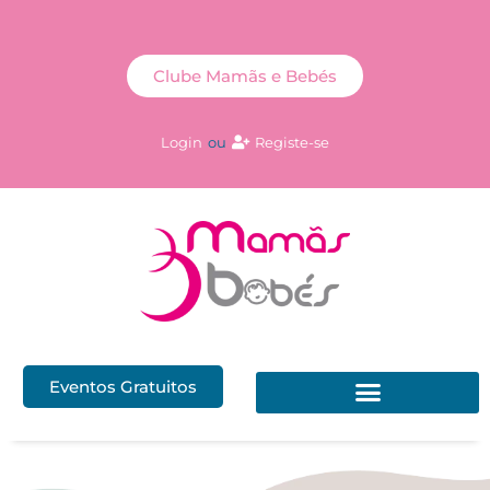
Clube Mamãs e Bebés
Login
ou
Registe-se
Eventos Gratuitos