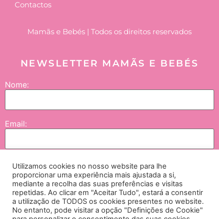
Contactos
Mamãs e Bebés | Todos os direitos reservados
NEWSLETTER MAMÃS E BEBÉS
Nome:
Email:
Enviar
Utilizamos cookies no nosso website para lhe
proporcionar uma experiência mais ajustada a si,
mediante a recolha das suas preferências e visitas
repetidas. Ao clicar em "Aceitar Tudo", estará a consentir
Concordo que os meus dados sejam tratados pela NGI – Lifesciences and
a utilização de TODOS os cookies presentes no website.
No entanto, pode visitar a opção "Definições de Cookie"
Healthcare International, SA., empresas do grupo e seus parceiros, e neste contexto