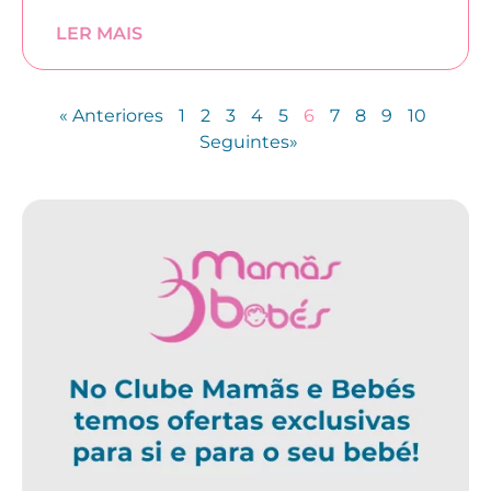
LER MAIS
« Anteriores
1
2
3
4
5
6
7
8
9
10
Seguintes»