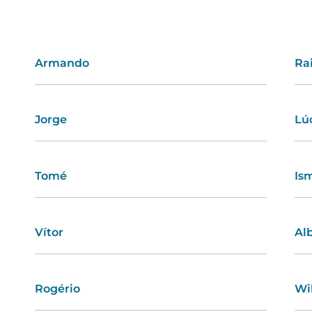
Armando
Tatiana
Ra
Ro
Jorge
Cecília
Lú
Fa
Tomé
Ângela
Is
Em
Vítor
Sara
Al
Lu
Rogério
Sofia
Wi
Ca