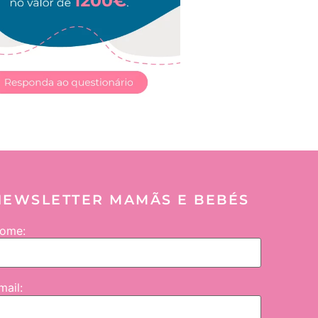
NEWSLETTER MAMÃS E BEBÉS
ome:
mail: