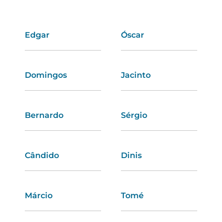
Edgar
Iara
Óscar
Cátia
Domingos
Rosana
Jacinto
Pilar
Bernardo
Estela
Sérgio
Leila
Cândido
Tânia
Dinis
Mónica
Márcio
Tâmara
Tomé
Érica