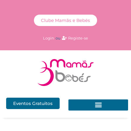
Clube Mamãs e Bebés
Login
ou
Registe-se
Eventos Gratuitos