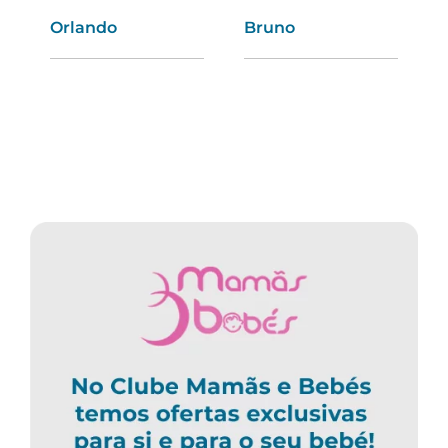
Orlando
Tatiana
Bruno
Mara