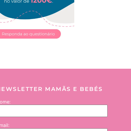
NEWSLETTER MAMÃS E BEBÉS
ome:
mail: