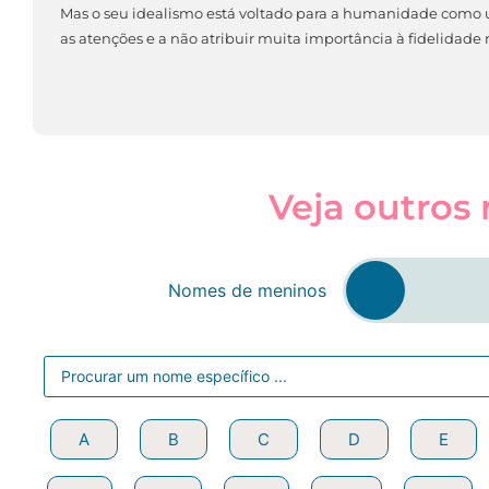
Mas o seu idealismo está voltado para a humanidade como 
as atenções e a não atribuir muita importância à fidelidade
Veja outros
Nomes de meninos
A
A
B
B
C
C
D
D
E
E