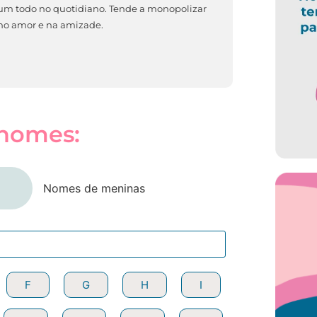
um todo no quotidiano. Tende a monopolizar
 no amor e na amizade.
 nomes:
Nomes de meninas
F
F
G
G
H
H
I
I