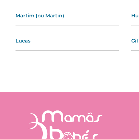
Martim (ou Martin)
Amélia
Hu
Ra
Lucas
Marisa
Gil
Si