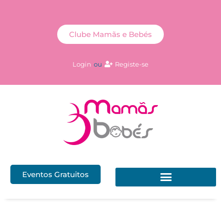
Clube Mamãs e Bebés
Login
ou
Registe-se
Eventos Gratuitos