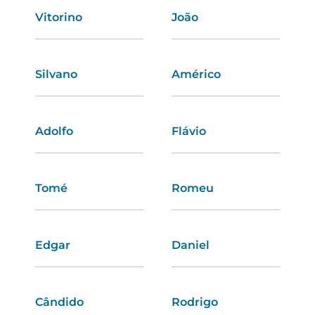
Vitorino
Angélica
João
Constança
Silvano
Cátia
Américo
Julieta
Adolfo
Sara
Flávio
Sílvia
Tomé
Roberta
Romeu
Gisela
Edgar
Samanta
Daniel
Lara
Cândido
Adélia
Rodrigo
Nicole