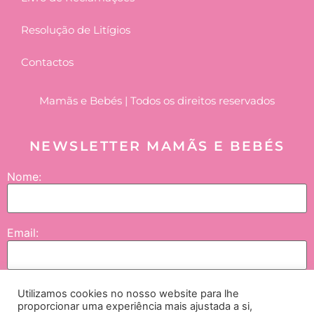
Resolução de Litígios
Contactos
Mamãs e Bebés | Todos os direitos reservados
NEWSLETTER MAMÃS E BEBÉS
Nome:
Email:
Utilizamos cookies no nosso website para lhe
Enviar
proporcionar uma experiência mais ajustada a si,