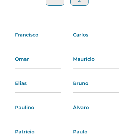
Y
Y
Z
Z
Francisco
Marina
Carlos
Fabiana
Omar
Renata
Maurício
Silvana
Elias
Júlia
Bruno
Emanuela
Paulino
Cidália
Álvaro
Susana
Patrício
Natacha
Paulo
Adelaide