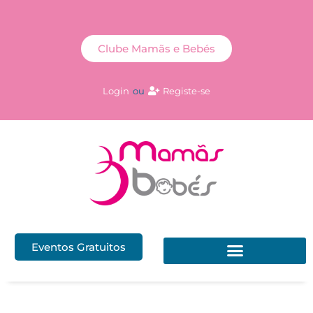
Clube Mamãs e Bebés
Login
ou
Registe-se
Eventos Gratuitos