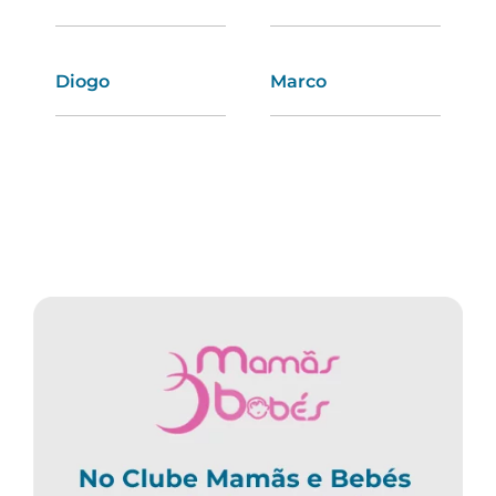
Diogo
Liliana
Marco
Valentina