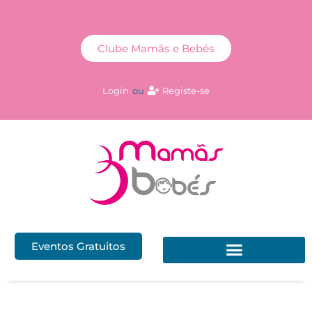
Clube Mamãs e Bebés
Login
ou
Registe-se
Eventos Gratuitos