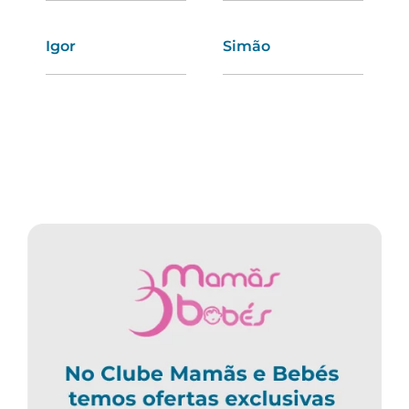
Igor
Ivete
Simão
Tânia