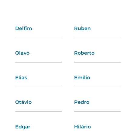
Delfim
Dalila
Ruben
Anita
Olavo
Natacha
Roberto
Cátia
Elias
Angelina
Emílio
Rita
Otávio
Maria
Pedro
Olinda
Edgar
Bruna
Hilário
Luciana