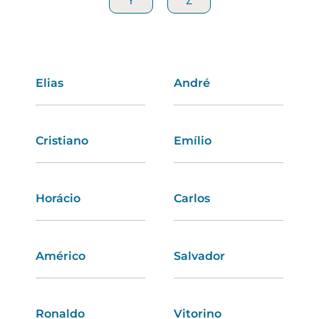
Y
Y
Z
Z
Elias
Lídia
André
Solange
Cristiano
Vanessa
Emílio
Marisa
Horácio
Teresa
Carlos
Ângela
Américo
Angelina
Salvador
Flávia
Ronaldo
Clarisse
Vitorino
Mónica