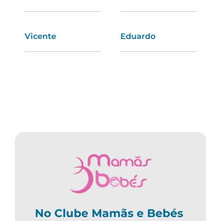
Vicente
Orlanda
Eduardo
Olívia