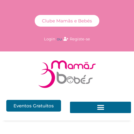
Clube Mamãs e Bebés
Login
ou
Registe-se
Eventos Gratuitos