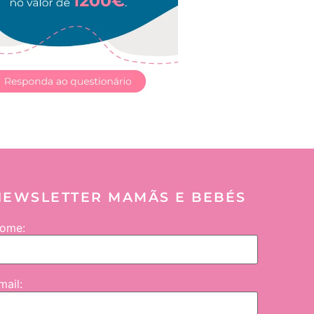
NEWSLETTER MAMÃS E BEBÉS
ome:
mail: