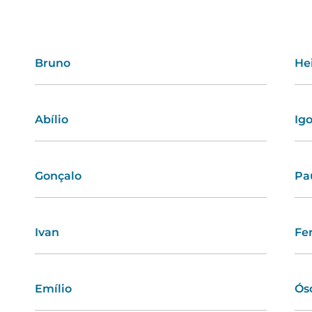
Bruno
Lara
He
Do
Abílio
Rosário
Ig
Ad
Gonçalo
Berta
Pa
Fá
Ivan
Ofélia
Fe
La
Emílio
Delfina
Ós
Am