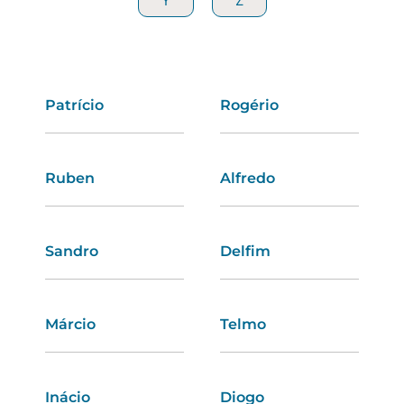
Y
Y
Z
Z
Patrício
Lúcia
Rogério
Andreia
Ruben
Heloísa
Alfredo
Dalila
Sandro
Conceição
Delfim
Adélia
Márcio
Sara
Telmo
Ângela
Inácio
Olga
Diogo
Zélia