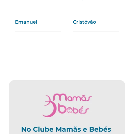
Emanuel
Dora
Cristóvão
Matilde