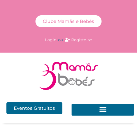
Clube Mamãs e Bebés
Login
ou
Registe-se
Eventos Gratuitos