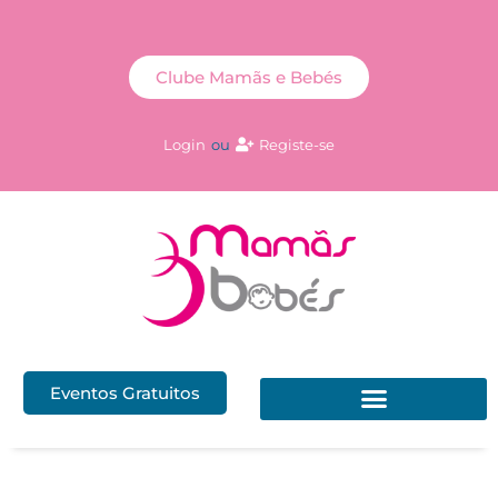
Clube Mamãs e Bebés
Login
ou
Registe-se
Eventos Gratuitos