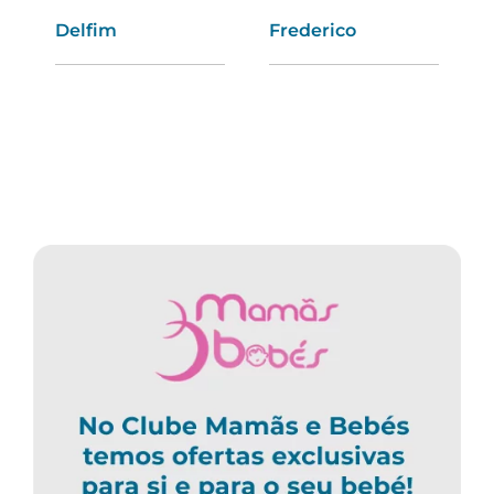
Delfim
Graça
Frederico
Tânia