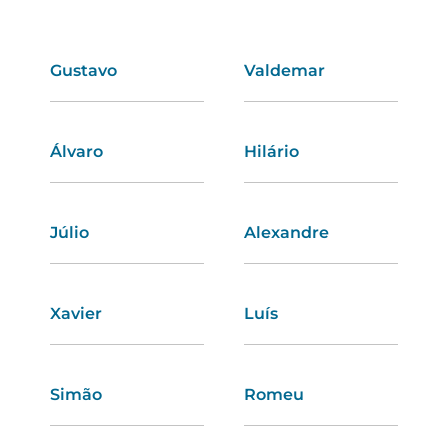
Gustavo
Rosário
Valdemar
Estefânia
Álvaro
Aurora
Hilário
Fabíola
Júlio
Anastácia
Alexandre
Natacha
Xavier
Eugênia
Luís
Júlia
Simão
Rafaela
Romeu
Helena