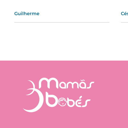
Guilherme
Telma
Cé
Va