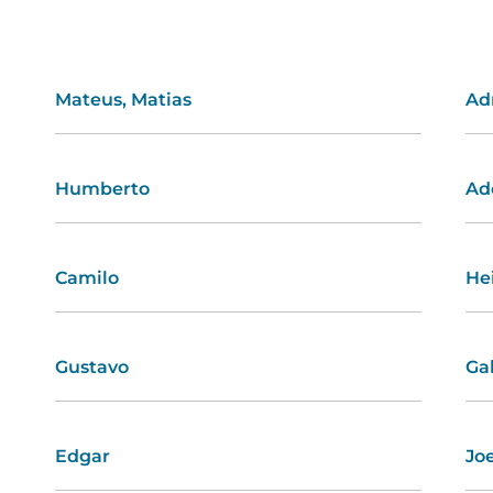
Mateus, Matias
Fábia
Ad
Be
Humberto
Albertina
Ad
Do
Camilo
Sandra
He
Ro
Gustavo
Rosa
Ga
Do
Edgar
Clarisse
Jo
Zi