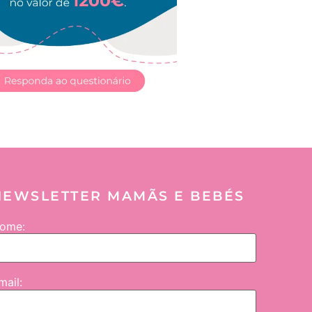
NEWSLETTER MAMÃS E BEBÉS
ome:
mail: