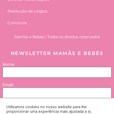
Resolução de Litígios
Contactos
Mamãs e Bebés | Todos os direitos reservados
NEWSLETTER MAMÃS E BEBÉS
Nome:
Email:
Utilizamos cookies no nosso website para lhe
Enviar
proporcionar uma experiência mais ajustada a si,