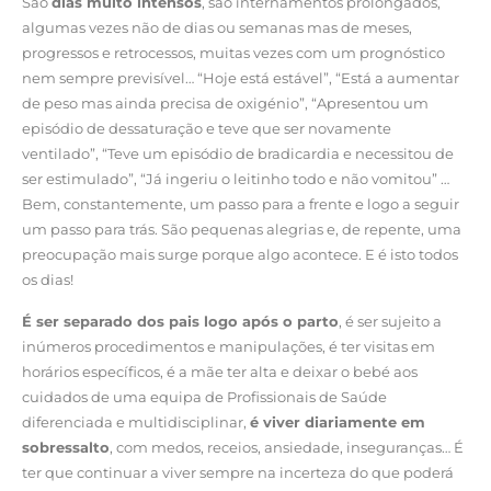
São
dias muito intensos
, são internamentos prolongados,
algumas vezes não de dias ou semanas mas de meses,
progressos e retrocessos, muitas vezes com um prognóstico
nem sempre previsível… “Hoje está estável”, “Está a aumentar
de peso mas ainda precisa de oxigénio”, “Apresentou um
episódio de dessaturação e teve que ser novamente
ventilado”, “Teve um episódio de bradicardia e necessitou de
ser estimulado”, “Já ingeriu o leitinho todo e não vomitou” …
Bem, constantemente, um passo para a frente e logo a seguir
um passo para trás. São pequenas alegrias e, de repente, uma
preocupação mais surge porque algo acontece. E é isto todos
os dias!
É ser separado dos pais logo após o parto
, é ser sujeito a
inúmeros procedimentos e manipulações, é ter visitas em
horários específicos, é a mãe ter alta e deixar o bebé aos
cuidados de uma equipa de Profissionais de Saúde
diferenciada e multidisciplinar,
é viver diariamente em
sobressalto
, com medos, receios, ansiedade, inseguranças… É
ter que continuar a viver sempre na incerteza do que poderá