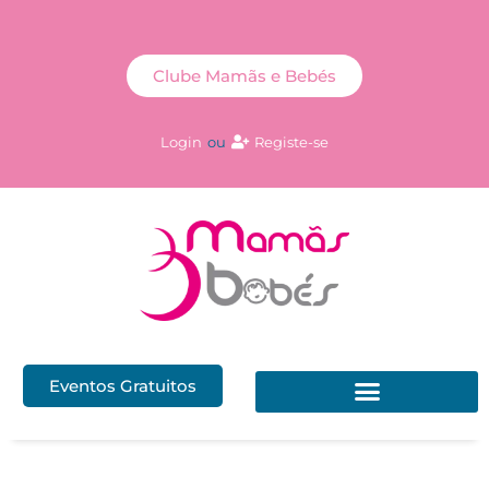
Clube Mamãs e Bebés
Login
ou
Registe-se
Eventos Gratuitos