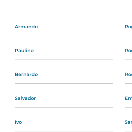
Armando
Ivete
Ro
Ai
Paulino
Beatriz
Ro
Eu
Bernardo
Tatiana
Ro
He
Salvador
Elsa
Em
Flá
Ivo
Érica
Sa
Cec