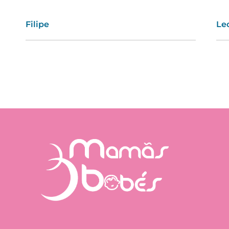
Filipe
Odélia
Le
Lú