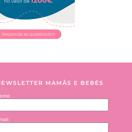
NEWSLETTER MAMÃS E BEBÉS
ome:
mail: