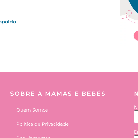
opoldo
nedita
SOBRE A MAMÃS E BEBÉS
N
Quem Somos
Política de Privacidade
E