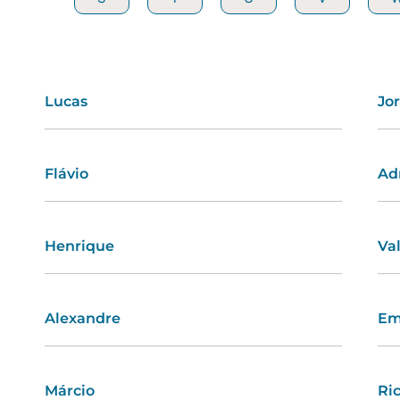
Lucas
Emília
Jo
Ro
Flávio
Íris
Ad
Cri
Henrique
Bárbara
Va
Ed
Alexandre
Jaqueline
Em
Ol
Márcio
Leila
Ri
Isa