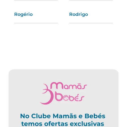
Rogério
Denise
Rodrigo
Violeta