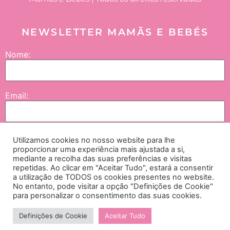
NEWSLETTER MAMÃS E BEBÉS
Nome:
Email:
Enviar
Utilizamos cookies no nosso website para lhe
proporcionar uma experiência mais ajustada a si,
mediante a recolha das suas preferências e visitas
repetidas. Ao clicar em "Aceitar Tudo", estará a consentir
Concordo que os meus dados sejam tratados pela NGI – Lifesciences and
a utilização de TODOS os cookies presentes no website.
No entanto, pode visitar a opção "Definições de Cookie"
Healthcare International, SA., empresas do grupo e seus parceiros, e neste contexto
para personalizar o consentimento das suas cookies.
me seja enviada comunicação no âmbito de passatempos, campanhas e iniciativas
institucionais. Para mais detalhes, consulte a política de privacidade,
aqui.
Definições de Cookie
Aceitar Tudo