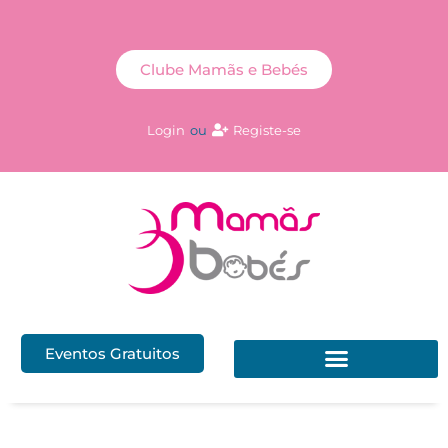
Clube Mamãs e Bebés
Login
ou
Registe-se
Eventos Gratuitos