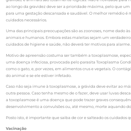
ao longo da gravidez deve ser a prioridade máxima, pelo que um 
para uma gestação descansada e saudável. O melhor remédio é me
cuidados necessários.
Uma das principais preocupações são as zoonoses, nome dado às
animais e humanos. Embora estas maleitas sejam um verdadeiro 
cuidados de higiene e saúde, não deverá ter motivos para alarme.
Motivo de apreensão costuma ser também a toxoplasmose, especi
uma doença infeciosa, provocada pelo parasita Toxoplasma Gondi
como o gato, e, por vezes, em alimentos crus e vegetais. O contág
do animal e se ele estiver infetado.
Caso não seja imune à toxoplasmose, a grávida deve evitar ao máx
outra pessoa. Caso tenha mesmo de o fazer, deve usar luvas descar
a toxoplasmose é uma doença que pode trazer graves consequênci
desenvolvimento a convulsões ou, até mesmo, morte aquando do
Posto isto, é importante que saiba de cor e salteado os cuidados q
Vacinação