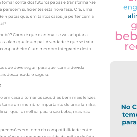
tomar conta dos futuros papás e transformar-se
eng
ca parecem suficientes esta nova fase. Ora, uma
al
 4 patas que, em tantos casos, já pertencem à
g
al?
be
 bebé? Como é que o animal se vai adaptar a
ssolam qualquer pai. A verdade é que se trata
re
iel companheiro é um membro integrante desta
sos que deve seguir para que, com a devida
ais descansada e segura.
S
em casa a tornar os seus dias bem mais felizes
 se torna um membro importante de uma família,
final, quer o melhor para o seu bebé, mas não
apreensões em torno da compatibilidade entre
 ninguém que proteger a saúde da mãe e do feto