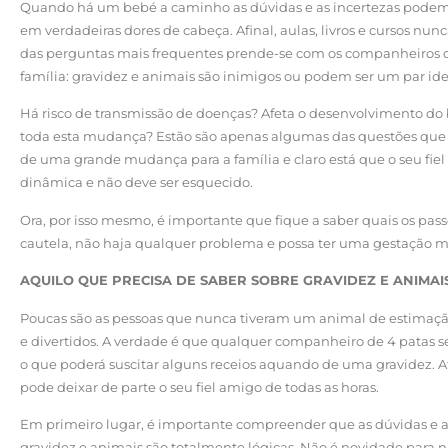
Quando há um bebé a caminho as dúvidas e as incertezas podem 
em verdadeiras dores de cabeça. Afinal, aulas, livros e cursos nun
das perguntas mais frequentes prende-se com os companheiros de
família: gravidez e animais são inimigos ou podem ser um par ide
Há risco de transmissão de doenças? Afeta o desenvolvimento do
toda esta mudança? Estão são apenas algumas das questões que a
de uma grande mudança para a família e claro está que o seu f
dinâmica e não deve ser esquecido.
Ora, por isso mesmo, é importante que fique a saber quais os pas
cautela, não haja qualquer problema e possa ter uma gestação m
AQUILO QUE PRECISA DE SABER SOBRE GRAVIDEZ E ANIMAI
Poucas são as pessoas que nunca tiveram um animal de estimação 
e divertidos. A verdade é que qualquer companheiro de 4 patas
o que poderá suscitar alguns receios aquando de uma gravidez. A
pode deixar de parte o seu fiel amigo de todas as horas.
Em primeiro lugar, é importante compreender que as dúvidas e 
gravidez e animais são totalmente lógicas. Não é novidade para