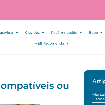
gravidar
Gravidez
Recém-nascido
Bebé
M&B Recomenda
Arti
compatíveis ou
Mercad
Lisboa