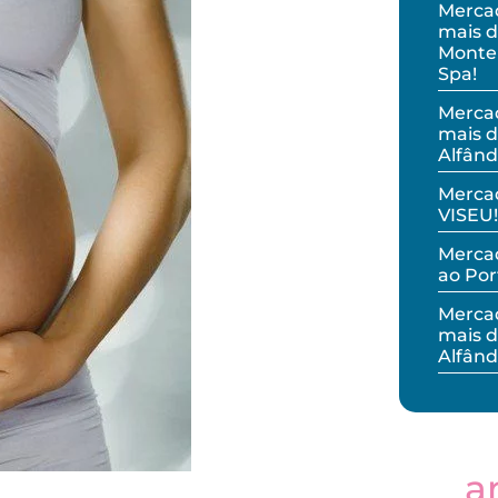
Merca
mais d
Monteb
Spa!
Merca
mais d
Alfând
Merca
VISEU!
Mercad
ao Por
Merca
mais d
Alfând
a