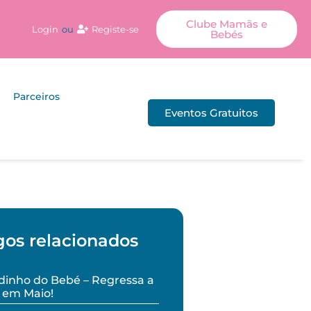
Clube Mamãs e
Login
ou
Registe-se
Bebés
Parceiros
Eventos Gratuitos
gos relacionados
inho do Bebé – Regressa a
 em Maio!