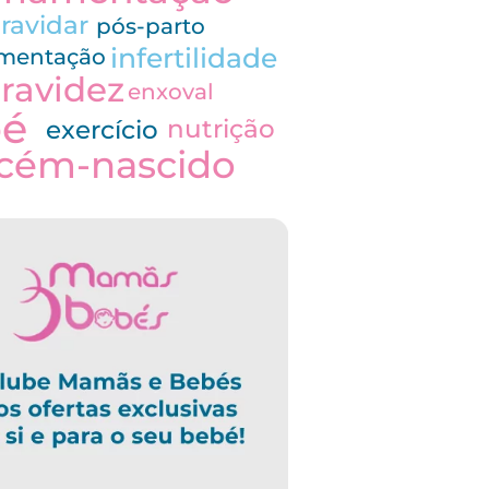
ravidar
pós-parto
infertilidade
imentação
ravidez
enxoval
bé
nutrição
exercício
cém-nascido