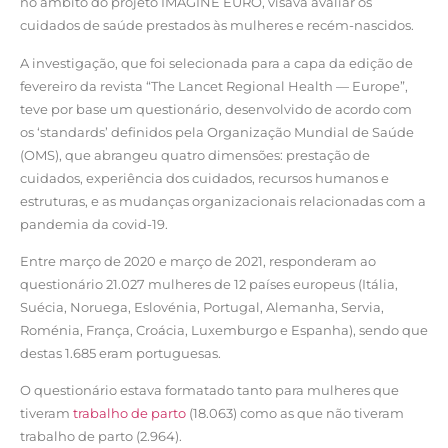
no âmbito do projeto IMAGINE EURO, visava avaliar os
cuidados de saúde prestados às mulheres e recém-nascidos.
A investigação, que foi selecionada para a capa da edição de
fevereiro da revista “The Lancet Regional Health — Europe”,
teve por base um questionário, desenvolvido de acordo com
os ‘standards’ definidos pela Organização Mundial de Saúde
(OMS), que abrangeu quatro dimensões: prestação de
cuidados, experiência dos cuidados, recursos humanos e
estruturas, e as mudanças organizacionais relacionadas com a
pandemia da covid-19.
Entre março de 2020 e março de 2021, responderam ao
questionário 21.027 mulheres de 12 países europeus (Itália,
Suécia, Noruega, Eslovénia, Portugal, Alemanha, Servia,
Roménia, França, Croácia, Luxemburgo e Espanha), sendo que
destas 1.685 eram portuguesas.
O questionário estava formatado tanto para mulheres que
tiveram
trabalho de parto
(18.063) como as que não tiveram
trabalho de parto (2.964).