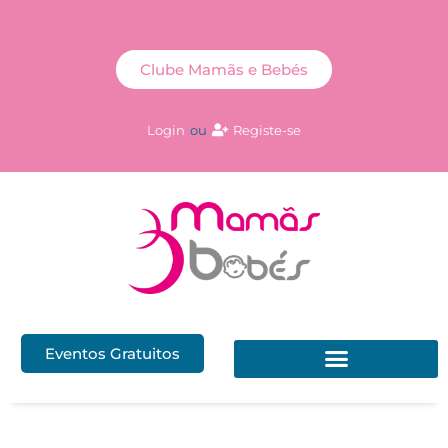
Clube Mamãs e Bebés
Login
ou
Registe-se
Eventos Gratuitos