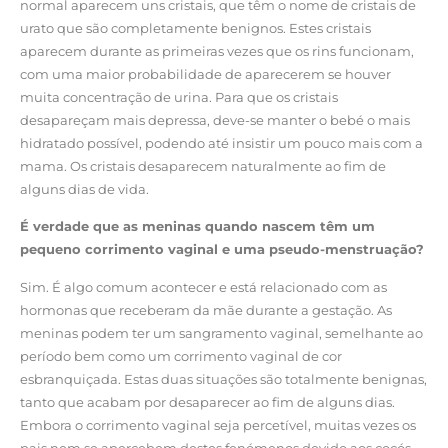
normal aparecem uns cristais, que têm o nome de cristais de
urato que são completamente benignos. Estes cristais
aparecem durante as primeiras vezes que os rins funcionam,
com uma maior probabilidade de aparecerem se houver
muita concentração de urina. Para que os cristais
desapareçam mais depressa, deve-se manter o bebé o mais
hidratado possível, podendo até insistir um pouco mais com a
mama. Os cristais desaparecem naturalmente ao fim de
alguns dias de vida.
É verdade que as meninas quando nascem têm um
pequeno corrimento vaginal e uma pseudo-menstruação?
Sim. É algo comum acontecer e está relacionado com as
hormonas que receberam da mãe durante a gestação. As
meninas podem ter um sangramento vaginal, semelhante ao
período bem como um corrimento vaginal de cor
esbranquiçada. Estas duas situações são totalmente benignas,
tanto que acabam por desaparecer ao fim de alguns dias.
Embora o corrimento vaginal seja percetível, muitas vezes os
pais nem se apercebem destes fenómenos devido aos cocós