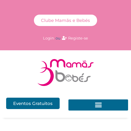
Clube Mamãs e Bebés
Login
ou
Registe-se
Eventos Gratuitos