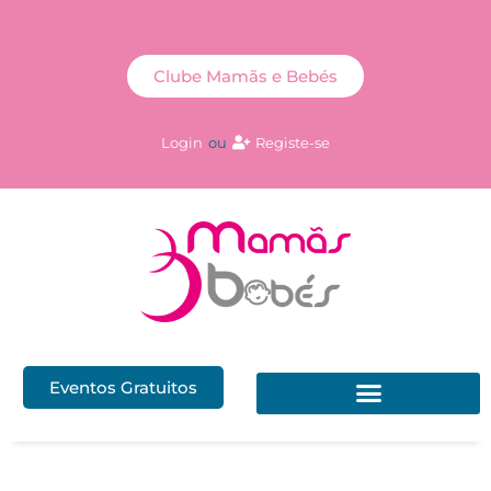
Clube Mamãs e Bebés
Login
ou
Registe-se
Eventos Gratuitos