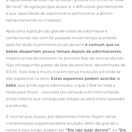
de neve” de agitação que só por si, e dificultará grandemente
a sua capacidade de adormecer e permanecer a dormir
tranquilamente no imediato.
Após uma agitação tão grande antes de adormecer e
combinando isto com ter passado muito tempo acordado
após ter dado os primeiros sinais de sono,
é comum que os
bebés despertem pouco tempo depois de adormecerem
,
mesmo antes de entrarem na primeira fase do sono profundo.
Não conseguindo passar da fase de sono leve, denominada de
R.E.M.. Esta fase é muito rica em tónus muscular e é onde se
dão espasmos no sono.
Estes espasmos podem acordar o
bebé
, que ainda agora adormeceu, o que o fará ter toda a
razão para chorar – pois está tão cansado e foi interrompido
antes mesmo que conseguisse chegar ao sono mais reparador
e profundo.
É normal que os pais, por desconhecimento, façam várias
interpretações subjetivas desta situação. Além da que dá o
nome a este artigo, podem ser:
“Ele não quer dormir”
, ou
“Ele