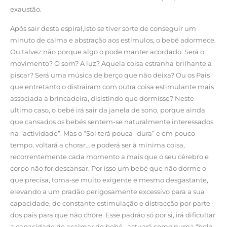
exaustão.
Após sair desta espiral,isto se tiver sorte de conseguir um
minuto de calma e abstração aos estímulos, o bebé adormece.
Ou talvez não porque algo o pode manter acordado: Será o
movimento? O som? A luz? Aquela coisa estranha brilhante a
piscar? Será uma música de berço que não deixa? Ou os Pais
que entretanto o distrairam com outra coisa estimulante mais
associada a brincadeira, disistindo que dormisse? Neste
ultimo caso, o bebé irá sair da janela de sono, porque ainda
que cansados os bebés sentem-se naturalmente interessados
na “actividade”. Mas o “Sol terá pouca “dura” e em pouco
tempo, voltará a chorar… e poderá ser à mínima coisa,
recorrentemente cada momento a mais que o seu cérebro e
corpo não for descansar. Por isso um bebé que não dorme o
que precisa, torna-se muito exigente e mesmo desgastante,
elevando a um pradão perigosamente excessivo para a sua
capacidade, de constante estimulação e distracção por parte
dos pais para que não chore. Esse padrão só por si, irá dificultar
a capacidade de acalmar do bebé , actuará como numa “bola