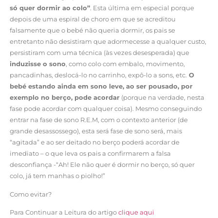
só quer dormir ao colo”
. Esta última em especial porque
depois de uma espiral de choro em que se acreditou
falsamente que o bebé não queria dormir, os pais se
entretanto não desistiram que adormecesse a qualquer custo,
persistiram com uma técnica (às vezes desesperada) que
induzisse o sono
, como colo com embalo, movimento,
pancadinhas, deslocá-lo no carrinho, expô-lo a sons, etc.
O
bebé estando ainda em sono leve, ao ser pousado, por
exemplo no berço, pode acordar
(porque na verdade, nesta
fase pode acordar com qualquer coisa). Mesmo conseguindo
entrar na fase de sono R.E.M, com o contexto anterior (de
grande desassossego), esta será fase de sono será, mais
“agitada” e ao ser deitado no berço poderá acordar de
imediato – o que leva os pais a confirmarem a falsa
desconfiança -“Ah! Ele não quer é dormir no berço, só quer
colo, já tem manhas o piolho!”
Como evitar?
Para Continuar a Leitura do artigo
clique aqui