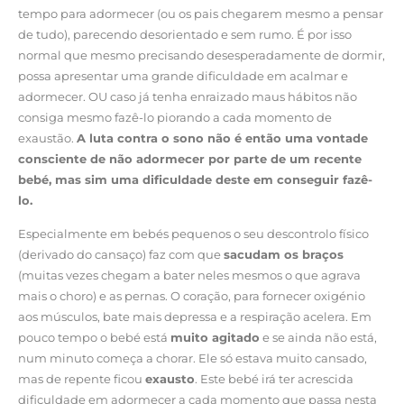
tempo para adormecer (ou os pais chegarem mesmo a pensar
de tudo), parecendo desorientado e sem rumo. É por isso
normal que mesmo precisando desesperadamente de dormir,
possa apresentar uma grande dificuldade em acalmar e
adormecer. OU caso já tenha enraizado maus hábitos não
consiga mesmo fazê-lo piorando a cada momento de
exaustão.
A luta contra o sono não é então uma vontade
consciente de não adormecer por parte de um recente
bebé, mas sim uma dificuldade deste em conseguir fazê-
lo.
Especialmente em bebés pequenos o seu descontrolo físico
(derivado do cansaço) faz com que
sacudam os braços
(muitas vezes chegam a bater neles mesmos o que agrava
mais o choro) e as pernas. O coração, para fornecer oxigénio
aos músculos, bate mais depressa e a respiração acelera. Em
pouco tempo o bebé está
muito agitado
e se ainda não está,
num minuto começa a chorar. Ele só estava muito cansado,
mas de repente ficou
exausto
. Este bebé irá ter acrescida
dificuldade em adormecer a cada momento que passa nesta