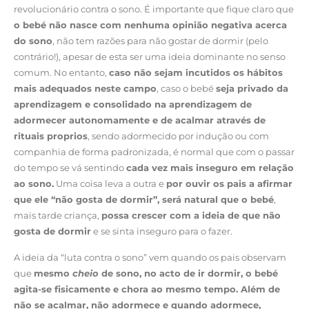
revolucionário contra o sono. É importante que fique claro que
o bebé não nasce com nenhuma opinião negativa acerca
do sono
, não tem razões para não gostar de dormir (pelo
contrário!), apesar de esta ser uma ideia dominante no senso
comum. No entanto,
caso não sejam incutidos os hábitos
mais adequados neste campo
, caso o bebé
seja privado da
aprendizagem e consolidado na aprendizagem de
adormecer autonomamente e de acalmar através de
rituais proprios
, sendo adormecido por indução ou com
companhia de forma padronizada, é normal que com o passar
do tempo se vá sentindo
cada vez mais inseguro em relação
ao sono.
Uma coisa leva a outra e
por ouvir os pais a afirmar
que ele “não gosta de dormir”, será natural que o bebé
,
mais tarde criança,
possa crescer com a ideia de que não
gosta de dormir
e se sinta inseguro para o fazer.
A ideia da “luta contra o sono” vem quando os pais observam
que
mesmo
cheio
de sono, no acto de ir dormir, o bebé
agita-se fisicamente e chora ao mesmo tempo. Além de
não se acalmar, não adormece e quando adormece,