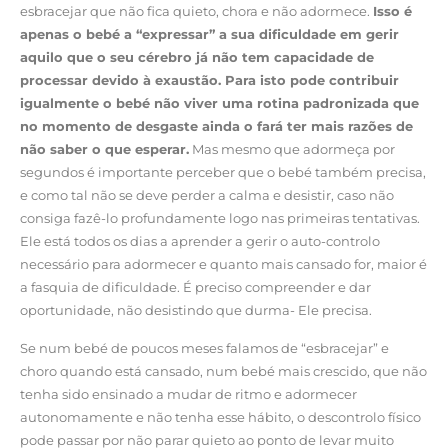
esbracejar que não fica quieto, chora e não adormece.
Isso é
apenas o bebé a “expressar” a sua dificuldade em gerir
aquilo que o seu cérebro já não tem capacidade de
processar devido à exaustão. Para isto pode contribuir
igualmente o bebé não viver uma rotina padronizada que
no momento de desgaste ainda o fará ter mais razões de
não saber o que esperar.
Mas mesmo que adormeça por
segundos é importante perceber que o bebé também precisa,
e como tal não se deve perder a calma e desistir, caso não
consiga fazê-lo profundamente logo nas primeiras tentativas.
Ele está todos os dias a aprender a gerir o auto-controlo
necessário para adormecer e quanto mais cansado for, maior é
a fasquia de dificuldade. É preciso compreender e dar
oportunidade, não desistindo que durma- Ele precisa.
Se num bebé de poucos meses falamos de “esbracejar” e
choro quando está cansado, num bebé mais crescido, que não
tenha sido ensinado a mudar de ritmo e adormecer
autonomamente e não tenha esse hábito, o descontrolo físico
pode passar por não parar quieto ao ponto de levar muito