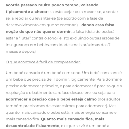
acorda passado muito pouco tempo, voltando
tipicamente a chorar
e a esbracejar ou a mexer-se, a sentar-
se, a rebolar ou levantar-se (de acordo com a fase de
desenvolvimento em que se encontra) –
dando essa falsa
noção de que não querer dormir
, a falsa ideia de poderá
estar a “lutar” contra o sono.( e isto excluindo outras razões de
insegurança em bebés com idades mais próximas dos 7
meses e depois)
O que acontece é fácil de compreender:
Um bebé cansado é um bebé com sono. Um bebé com sono é
um bebé que precisa de ir dormir, logicamente. Para dormir é
preciso adormecer primeiro, e para adormecer é preciso que a
respiração e o batimento cardíaco desacelere, ou seja,para
adormecer é preciso que o bebé esteja calmo
(nós adultos
também precisamos de estar calmos para adormecer). Mas
quanto mais cansado o bebé está, mais energia consome e
mais cansado fica.
Quanto mais cansado fica, mais
descontrolado fisicamente
, e o que se vê é um bebé a