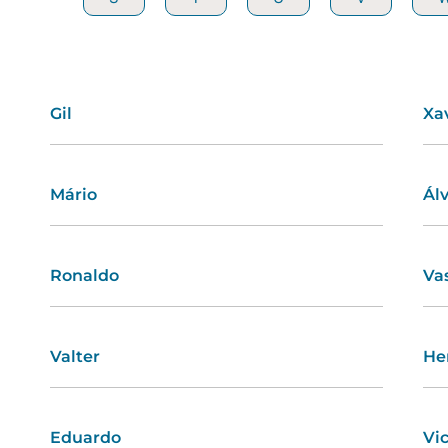
Gil
Débora
Xa
Ad
Mário
Regina
Ál
Al
Ronaldo
Mafalda
Va
Zi
Valter
Carla
He
Let
Eduardo
Célia
Vi
Es