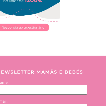
NEWSLETTER MAMÃS E BEBÉS
ome:
mail: