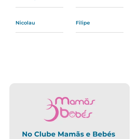
Nicolau
Alexandra
Filipe
Natália