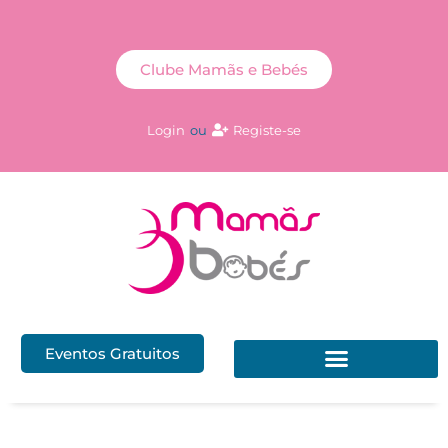
Clube Mamãs e Bebés
Login
ou
Registe-se
Eventos Gratuitos