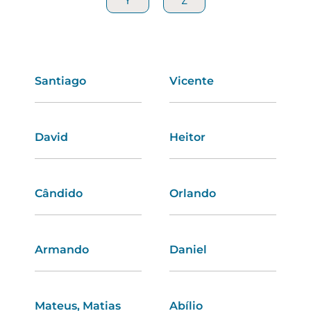
Y
Y
Z
Z
Santiago
Mafalda
Vicente
Solange
David
Rita
Heitor
Angelina
Cândido
Bianca
Orlando
Bruna
Armando
Ivone
Daniel
Jacinta
Mateus, Matias
Clarisse
Abílio
Susete