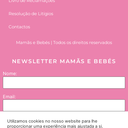
Livro de Reclamações
Resolução de Litígios
Contactos
Mamãs e Bebés | Todos os direitos reservados
NEWSLETTER MAMÃS E BEBÉS
Nome:
Email:
Utilizamos cookies no nosso website para lhe
Enviar
proporcionar uma experiência mais ajustada a si,