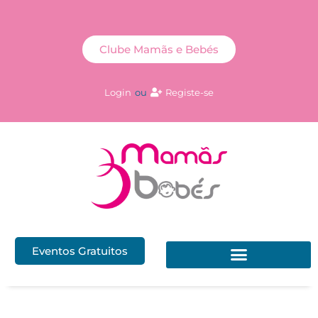
Clube Mamãs e Bebés
Login
ou
Registe-se
Eventos Gratuitos