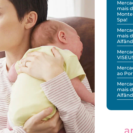
Merca
mais d
Monteb
Spa!
Merca
mais d
Alfând
Merca
VISEU!
Mercad
ao Por
Merca
mais d
Alfând
a