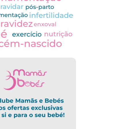
ravidar
pós-parto
infertilidade
imentação
ravidez
enxoval
bé
nutrição
exercício
cém-nascido