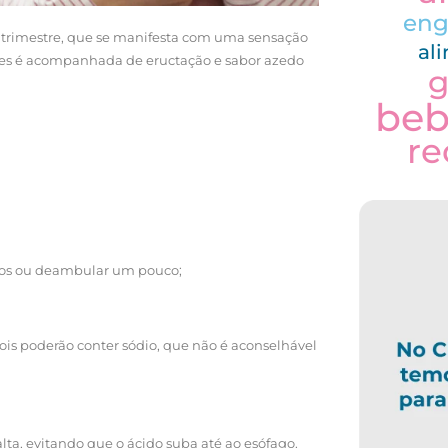
eng
3º trimestre, que se manifesta com uma sensação
al
vezes é acompanhada de eructação e sabor azedo
g
be
re
nutos ou deambular um pouco;
is poderão conter sódio, que não é aconselhável
ta, evitando que o ácido suba até ao esófago.