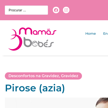
Home
En
Desconfortos na Gravidez
,
Gravidez
Pirose (azia)