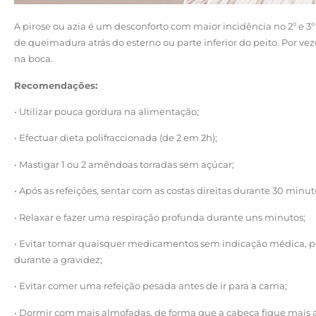
A pirose ou azia é um desconforto com maior incidência no 2º e 
de queimadura atrás do esterno ou parte inferior do peito. Por 
na boca.
Recomendações:
• Utilizar pouca gordura na alimentação;
• Efectuar dieta polifraccionada (de 2 em 2h);
• Mastigar 1 ou 2 amêndoas torradas sem açúcar;
• Após as refeições, sentar com as costas direitas durante 30 mi
• Relaxar e fazer uma respiração profunda durante uns minutos;
• Evitar tomar quaisquer medicamentos sem indicação médica, po
durante a gravidez;
• Evitar comer uma refeição pesada antes de ir para a cama;
• Dormir com mais almofadas, de forma que a cabeça fique mais al