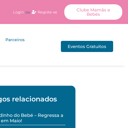
Clube Mamãs e
Login
ou
Registe-se
Bebés
Parceiros
Eventos Gratuitos
gos relacionados
inho do Bebé – Regressa a
 em Maio!