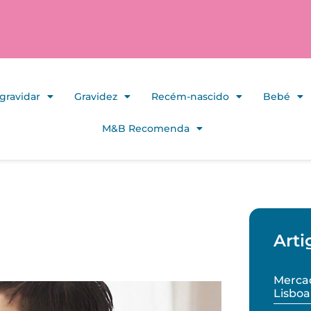
gravidar
Gravidez
Recém-nascido
Bebé
M&B Recomenda
Arti
Mercad
Lisboa