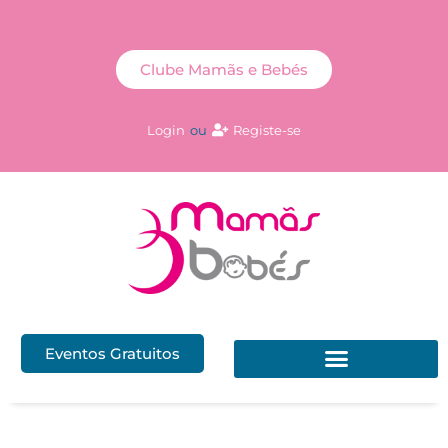
Clube Mamãs e Bebés
Login
ou
Registe-se
Eventos Gratuitos