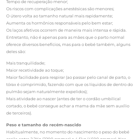
Tempo de recuperação menor;
Os riscos com complicações anestésicas são menores;
O útero volta ao tamanho natural mais rapidamente;
Aumenta os hormônios responsáveis pelo bem estar;
Os laços afetivos ocorrem de maneira mais intensa e rápida.
Entretanto, não é apenas para as mães que o parto normal
oferece diversos benefícios, mas para o bebé também, alguns
deles são:
Mais tranquilidade;
Maior recetividade ao toque;
Maior facilidade para respirar (ao passar pelo canal de parto, o
tórax é comprimido, fazendo com que os líquidos de dentro do
pulmão sejam naturalmente expelidos);
Mais atividade ao nascer (antes de ter o cordão umbilical
cortado, o bebé consegue achar a mama da mãe sem auxílio
de terceiros).
Peso e tamanho do recém-nascido
Habitualmente, no momento do nascimento o peso do bebé
oscila entre 2,2Kg (2200 gramas) e 4,5kg (4500 gramas). Nas