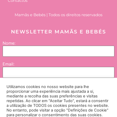
Contactos
Mamãs e Bebés | Todos os direitos reservados
NEWSLETTER MAMÃS E BEBÉS
Nome:
Email:
Utilizamos cookies no nosso website para lhe
Enviar
proporcionar uma experiência mais ajustada a si,
mediante a recolha das suas preferências e visitas
repetidas. Ao clicar em "Aceitar Tudo", estará a consentir
Concordo que os meus dados sejam tratados pela NGI – Lifesciences and
a utilização de TODOS os cookies presentes no website.
No entanto, pode visitar a opção "Definições de Cookie"
Healthcare International, SA., empresas do grupo e seus parceiros, e neste contexto
para personalizar o consentimento das suas cookies.
me seja enviada comunicação no âmbito de passatempos, campanhas e iniciativas