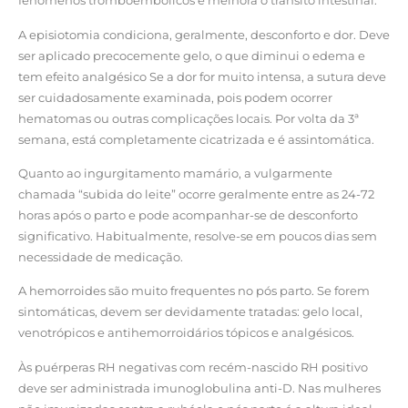
fenómenos tromboembólicos e melhora o transito intestinal.
A episiotomia condiciona, geralmente, desconforto e dor. Deve
ser aplicado precocemente gelo, o que diminui o edema e
tem efeito analgésico Se a dor for muito intensa, a sutura deve
ser cuidadosamente examinada, pois podem ocorrer
hematomas ou outras complicações locais. Por volta da 3ª
semana, está completamente cicatrizada e é assintomática.
Quanto ao ingurgitamento mamário, a vulgarmente
chamada “subida do leite” ocorre geralmente entre as 24-72
horas após o parto e pode acompanhar-se de desconforto
significativo. Habitualmente, resolve-se em poucos dias sem
necessidade de medicação.
A hemorroides são muito frequentes no pós parto. Se forem
sintomáticas, devem ser devidamente tratadas: gelo local,
venotrópicos e antihemorroidários tópicos e analgésicos.
Às puérperas RH negativas com recém-nascido RH positivo
deve ser administrada imunoglobulina anti-D. Nas mulheres