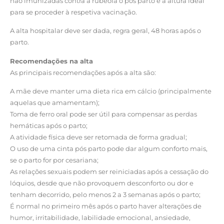
não imunizadas contra a rubéola o pós parto é a altura ideal
para se proceder à respetiva vacinação.
A alta hospitalar deve ser dada, regra geral, 48 horas após o
parto.
Recomendações na alta
As principais recomendações após a alta são:
A mãe deve manter uma dieta rica em cálcio (principalmente
aquelas que amamentam);
Toma de ferro oral pode ser útil para compensar as perdas
hemáticas após o parto;
A atividade física deve ser retomada de forma gradual;
O uso de uma cinta pós parto pode dar algum conforto mais,
se o parto for por cesariana;
As relações sexuais podem ser reiniciadas após a cessação do
lóquios, desde que não provoquem desconforto ou dor e
tenham decorrido, pelo menos 2 a 3 semanas após o parto;
É normal no primeiro mês após o parto haver alterações de
humor, irritabilidade, labilidade emocional, ansiedade,