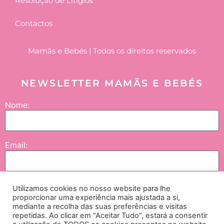
Resolução de Litígios
Contactos
Mamãs e Bebés | Todos os direitos reservados
NEWSLETTER MAMÃS E BEBÉS
Nome:
Email:
Utilizamos cookies no nosso website para lhe
Enviar
proporcionar uma experiência mais ajustada a si,
mediante a recolha das suas preferências e visitas
repetidas. Ao clicar em "Aceitar Tudo", estará a consentir
Concordo que os meus dados sejam tratados pela NGI – Lifesciences and