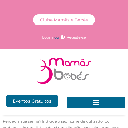
Clube Mamãs e Bebés
Login
ou
Registe-se
Eventos Gratuitos
Perdeu a sua senha? Indique o seu nome de utilizador ou
endereço de email. Receberá uma ligação para criar uma nova