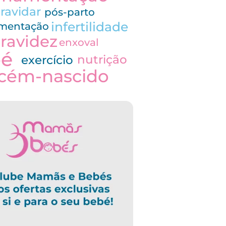
ravidar
pós-parto
infertilidade
imentação
ravidez
enxoval
bé
nutrição
exercício
cém-nascido