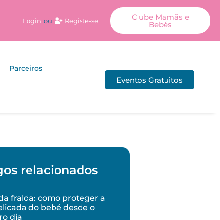
Clube Mamãs e
Login
ou
Registe-se
Bebés
Parceiros
Eventos Gratuitos
gos relacionados
a fralda: como proteger a
elicada do bebé desde o
ro dia