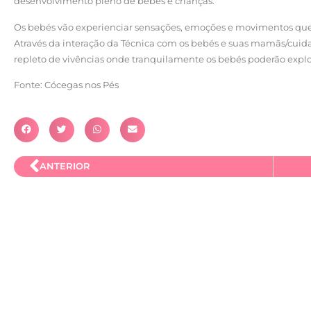
desenvolvimento pleno de bebés e crianças.
Os bebés vão experienciar sensações, emoções e movimentos que 
Através da interação da Técnica com os bebés e suas mamãs/cuida
repleto de vivências onde tranquilamente os bebés poderão explor
Fonte: Cócegas nos Pés
ANTERIOR