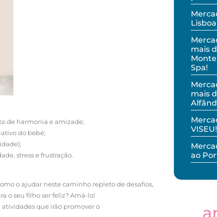
Mercad
Lisboa
Merca
mais d
Monteb
Spa!
Merca
mais d
Alfând
Merca
to de harmonia e amizade;
VISEU!
ativo do bebé;
idade);
Mercad
ao Por
de, stress e frustração.
 como o ajudar neste caminho repleto de desafios,
 o seu filho ser feliz? Amá-lo!
 atividades que irão promover o
a