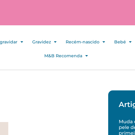
gravidar
Gravidez
Recém-nascido
Bebé
M&B Recomenda
Arti
Muda d
pele d
primei