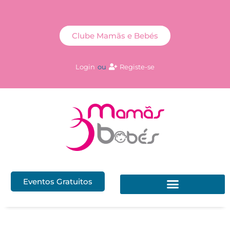
Clube Mamãs e Bebés
Login
ou
Registe-se
Eventos Gratuitos