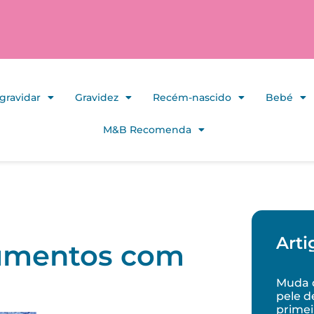
gravidar
Gravidez
Recém-nascido
Bebé
M&B Recomenda
Arti
rumentos com
Muda d
pele d
primei