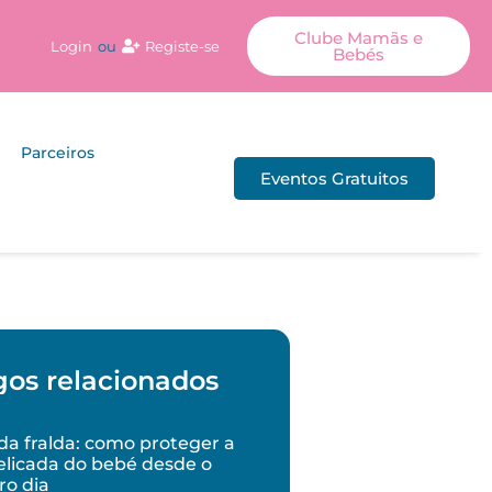
Clube Mamãs e
Login
ou
Registe-se
Bebés
Parceiros
Eventos Gratuitos
gos relacionados
a fralda: como proteger a
elicada do bebé desde o
ro dia