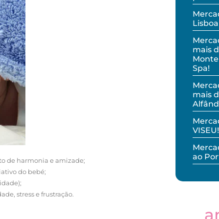
Mercad
Lisboa
Merca
mais d
Monteb
Spa!
Merca
mais d
Alfând
Merca
VISEU!
Mercad
ao Por
to de harmonia e amizade;
ativo do bebé;
idade);
de, stress e frustração.
a