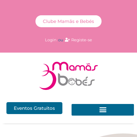
Clube Mamãs e Bebés
Login
ou
Registe-se
Eventos Gratuitos